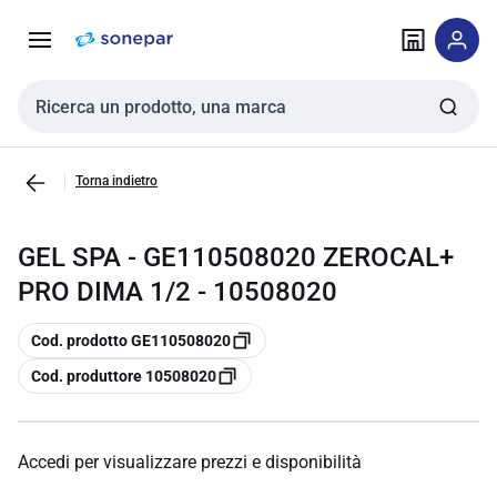
Vai alla
Vai
navigazione
alla
pagina
Cerca input
Torna indietro
GEL SPA - GE110508020 ZEROCAL+
PRO DIMA 1/2 - 10508020
copia
Cod. prodotto GE110508020
copia
Cod. produttore 10508020
Accedi per visualizzare prezzi e disponibilità