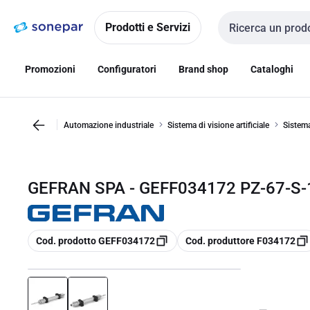
Vai alla
Vai
navigazione
alla
Prodotti e Servizi
Cerca input
pagina
Promozioni
Configuratori
Brand shop
Cataloghi
Automazione industriale
Sistema di visione artificiale
Sistema
GEFRAN SPA - GEFF034172 PZ-67-S-
copia
copia
Cod. prodotto GEFF034172
Cod. produttore F034172