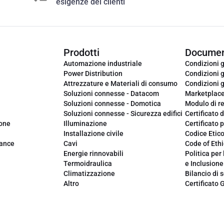
esigenze dei clienti
Prodotti
Documen
Automazione industriale
Condizioni g
Power Distribution
Condizioni g
Attrezzature e Materiali di consumo
Condizioni g
Soluzioni connesse - Datacom
Marketplac
Soluzioni connesse - Domotica
Modulo di r
Soluzioni connesse - Sicurezza edifici
Certificato d
ione
Illuminazione
Certificato p
Installazione civile
Codice Etic
iance
Cavi
Code of Ethi
Energie rinnovabili
Politica per 
Termoidraulica
e Inclusione
Climatizzazione
Bilancio di s
Altro
Certificato 