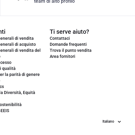
team di alto profilo
ti
Ti serve aiuto?
enerali di vendita
Contattaci
enerali di acquisto
Domande frequenti
enerali di vendita del
Trova il punto vendita
e
Area fornitori
ecesso
i qualità
er la parità di genere
o
cs
la Diversità, Equità
ostenibilità
GEEIS
Lingua