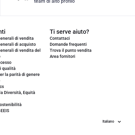
team di alto profilo
ti
Ti serve aiuto?
enerali di vendita
Contattaci
enerali di acquisto
Domande frequenti
enerali di vendita del
Trova il punto vendita
e
Area fornitori
ecesso
i qualità
er la parità di genere
o
cs
la Diversità, Equità
ostenibilità
GEEIS
Lingua