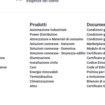
esigenze dei clienti
Prodotti
Documen
Automazione industriale
Condizioni g
Power Distribution
Condizioni g
Attrezzature e Materiali di consumo
Condizioni g
Soluzioni connesse - Datacom
Marketplac
Soluzioni connesse - Domotica
Modulo di r
Soluzioni connesse - Sicurezza edifici
Certificato d
ione
Illuminazione
Certificato p
Installazione civile
Codice Etic
iance
Cavi
Code of Ethi
Energie rinnovabili
Politica per 
Termoidraulica
e Inclusione
Climatizzazione
Bilancio di s
Altro
Certificato 