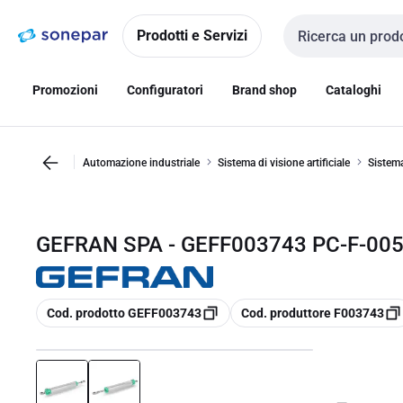
Vai alla
Vai
navigazione
alla
Prodotti e Servizi
Cerca input
pagina
Promozioni
Configuratori
Brand shop
Cataloghi
Automazione industriale
Sistema di visione artificiale
Sistema
GEFRAN SPA - GEFF003743 PC-F-00
copia
copia
Cod. prodotto GEFF003743
Cod. produttore F003743