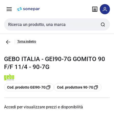
Vai alla
Vai
navigazione
alla
pagina
Cerca input
Torna indietro
GEBO ITALIA - GEI90-7G GOMITO 90
F/F 11/4 - 90-7G
copia
copia
Cod. prodotto GEI90-7G
Cod. produttore 90-7G
Accedi per visualizzare prezzi e disponibilità