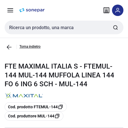
Vai alla
Vai
navigazione
alla
pagina
Cerca input
Torna indietro
FTE MAXIMAL ITALIA S - FTEMUL-
144 MUL-144 MUFFOLA LINEA 144
FO 6 ING 6 SCH - MUL-144
copia
Cod. prodotto FTEMUL-144
copia
Cod. produttore MUL-144