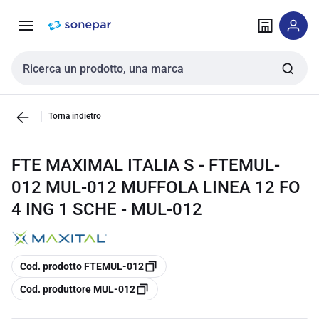
Vai alla
Vai
navigazione
alla
pagina
Cerca input
Torna indietro
FTE MAXIMAL ITALIA S - FTEMUL-
012 MUL-012 MUFFOLA LINEA 12 FO
4 ING 1 SCHE - MUL-012
copia
Cod. prodotto FTEMUL-012
copia
Cod. produttore MUL-012