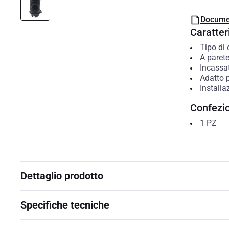
Docume
Caratteri
Tipo di 
A paret
Incassa
Adatto 
Installa
Confezi
1
PZ
Dettaglio prodotto
Specifiche tecniche