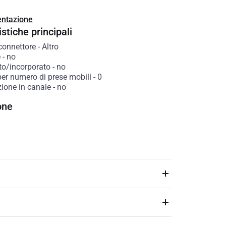
ntazione
stiche principali
connettore
-
Altro
e
-
no
to/incorporato
-
no
per numero di prese mobili
-
0
zione in canale
-
no
one