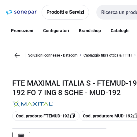
Vai alla
Vai
navigazione
alla
Prodotti e Servizi
Cerca input
pagina
Promozioni
Configuratori
Brand shop
Cataloghi
Soluzioni connesse - Datacom
Cablaggio fibra ottica & FTTH
FTE MAXIMAL ITALIA S - FTEMUD-
192 FO 7 ING 8 SCHE - MUD-192
copia
copia
Cod. prodotto FTEMUD-192
Cod. produttore MUD-192