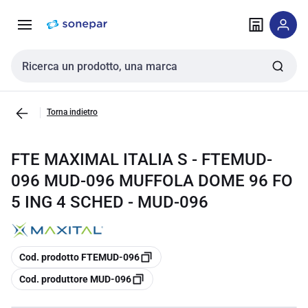
Vai alla
Vai
navigazione
alla
pagina
Cerca input
Torna indietro
FTE MAXIMAL ITALIA S - FTEMUD-
096 MUD-096 MUFFOLA DOME 96 FO
5 ING 4 SCHED - MUD-096
copia
Cod. prodotto FTEMUD-096
copia
Cod. produttore MUD-096