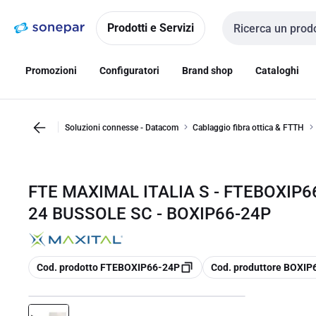
Vai alla
Vai
navigazione
alla
Prodotti e Servizi
Cerca input
pagina
Promozioni
Configuratori
Brand shop
Cataloghi
Soluzioni connesse - Datacom
Cablaggio fibra ottica & FTTH
FTE MAXIMAL ITALIA S - FTEBOXIP6
24 BUSSOLE SC - BOXIP66-24P
copia
copia
Cod. prodotto FTEBOXIP66-24P
Cod. produttore BOXIP