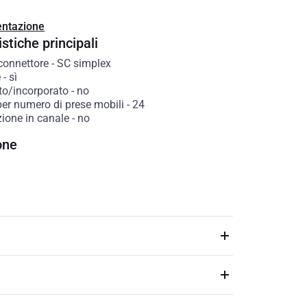
ntazione
stiche principali
connettore
-
SC simplex
e
-
sì
to/incorporato
-
no
per numero di prese mobili
-
24
zione in canale
-
no
one