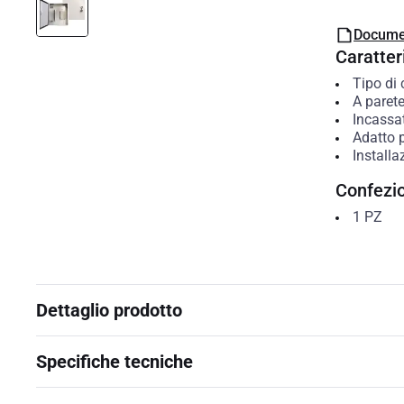
Docume
Caratteri
Tipo di 
A paret
Incassa
Adatto 
Installa
Confezi
1
PZ
Dettaglio prodotto
Specifiche tecniche