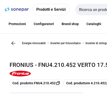
Vai alla
Vai
navigazione
alla
Prodotti e Servizi
Cerca input
pagina
Promozioni
Configuratori
Brand shop
Cataloghi
Energie rinnovabili
Inverter per fotovoltaico
Inverter di string
FRONIUS - FNU4.210.452 VERTO 17.5
copia
copia
Cod. prodotto FNU4.210.452
Cod. produttore 4.210.452