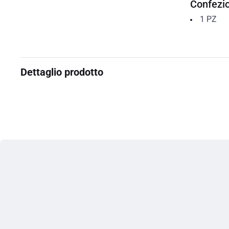
Confezi
1
PZ
Dettaglio prodotto