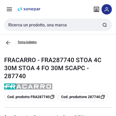
Vai alla
Vai
navigazione
alla
pagina
Cerca input
Torna indietro
FRACARRO - FRA287740 STOA 4C
30M STOA 4 FO 30M SCAPC -
287740
copia
copia
Cod. prodotto FRA287740
Cod. produttore 287740