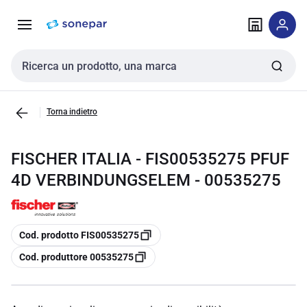
Vai alla
Vai
navigazione
alla
pagina
Cerca input
Torna indietro
FISCHER ITALIA - FIS00535275 PFUF
4D VERBINDUNGSELEM - 00535275
copia
Cod. prodotto FIS00535275
copia
Cod. produttore 00535275