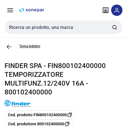
Vai alla
Vai
navigazione
alla
pagina
Cerca input
Torna indietro
FINDER SPA - FIN800102400000
TEMPORIZZATORE
MULTIFUNZ.12/240V 16A -
800102400000
copia
Cod. prodotto FIN800102400000
copia
Cod. produttore 800102400000