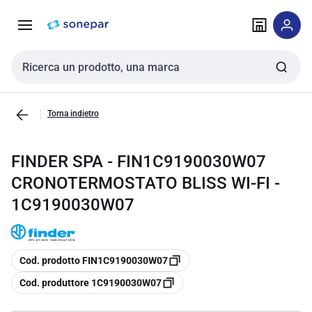
Vai alla
Vai
navigazione
alla
pagina
Cerca input
Torna indietro
FINDER SPA - FIN1C9190030W07
CRONOTERMOSTATO BLISS WI-FI -
1C9190030W07
copia
Cod. prodotto FIN1C9190030W07
copia
Cod. produttore 1C9190030W07