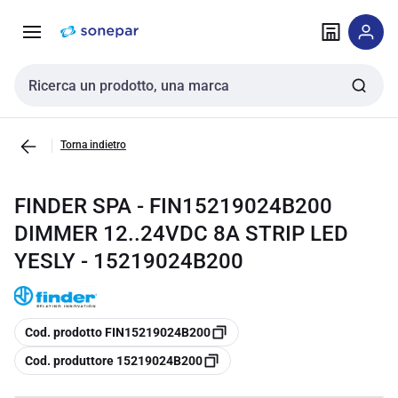
Vai alla
Vai
navigazione
alla
pagina
Cerca input
Torna indietro
FINDER SPA - FIN15219024B200
DIMMER 12..24VDC 8A STRIP LED
YESLY - 15219024B200
copia
Cod. prodotto FIN15219024B200
copia
Cod. produttore 15219024B200