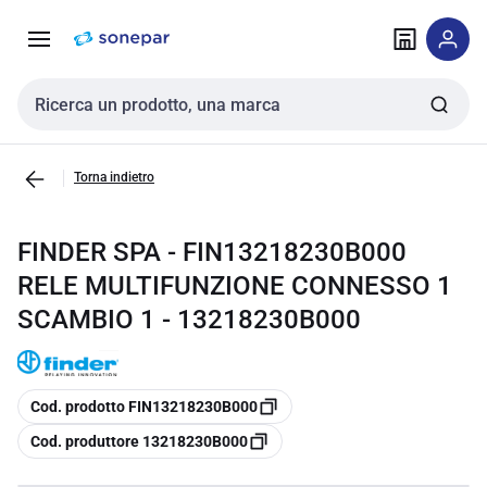
Vai alla
Vai
navigazione
alla
pagina
Cerca input
Torna indietro
FINDER SPA - FIN13218230B000
RELE MULTIFUNZIONE CONNESSO 1
SCAMBIO 1 - 13218230B000
copia
Cod. prodotto FIN13218230B000
copia
Cod. produttore 13218230B000