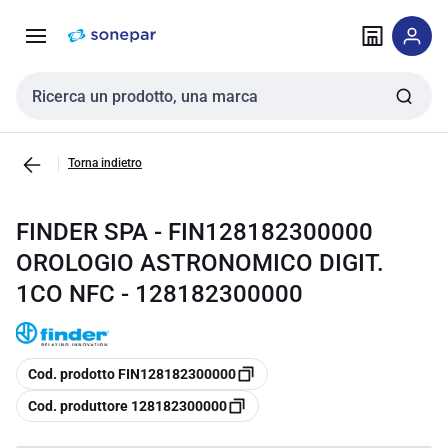
Vai alla
Vai
navigazione
alla
pagina
Cerca input
Torna indietro
FINDER SPA - FIN128182300000
OROLOGIO ASTRONOMICO DIGIT.
1CO NFC - 128182300000
copia
Cod. prodotto FIN128182300000
copia
Cod. produttore 128182300000