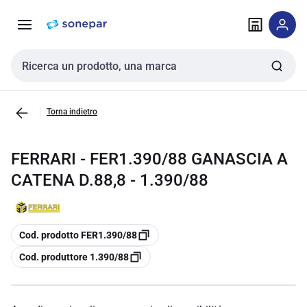
Vai alla
Vai
navigazione
alla
pagina
Cerca input
Torna indietro
FERRARI - FER1.390/88 GANASCIA A
CATENA D.88,8 - 1.390/88
copia
Cod. prodotto FER1.390/88
copia
Cod. produttore 1.390/88