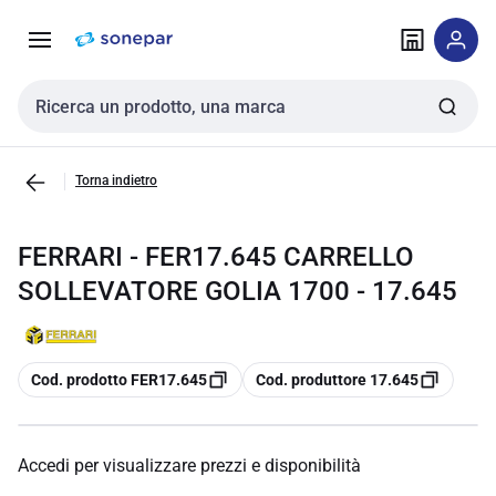
Vai alla
Vai
navigazione
alla
pagina
Cerca input
Torna indietro
FERRARI - FER17.645 CARRELLO
SOLLEVATORE GOLIA 1700 - 17.645
copia
copia
Cod. prodotto FER17.645
Cod. produttore 17.645
Accedi per visualizzare prezzi e disponibilità