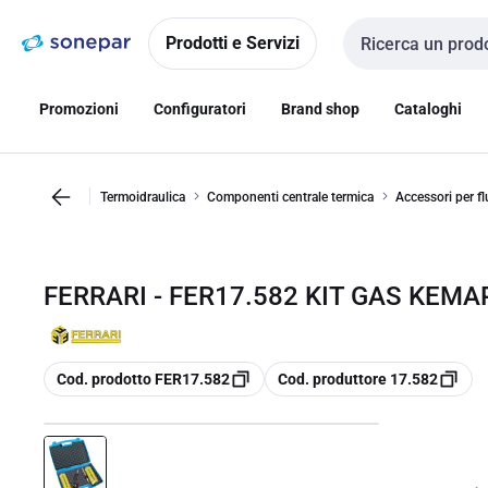
Vai alla
Vai
navigazione
alla
Prodotti e Servizi
Cerca input
pagina
Promozioni
Configuratori
Brand shop
Cataloghi
Termoidraulica
Componenti centrale termica
Accessori per fl
FERRARI - FER17.582 KIT GAS KEMAP
copia
copia
Cod. prodotto FER17.582
Cod. produttore 17.582