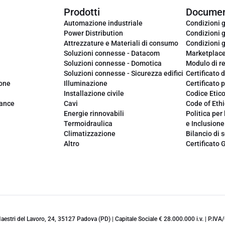
Prodotti
Documen
Automazione industriale
Condizioni g
Power Distribution
Condizioni g
Attrezzature e Materiali di consumo
Condizioni g
Soluzioni connesse - Datacom
Marketplac
Soluzioni connesse - Domotica
Modulo di r
Soluzioni connesse - Sicurezza edifici
Certificato d
ione
Illuminazione
Certificato p
Installazione civile
Codice Etic
iance
Cavi
Code of Ethi
Energie rinnovabili
Politica per 
Termoidraulica
e Inclusione
Climatizzazione
Bilancio di s
Altro
Certificato 
 Maestri del Lavoro, 24, 35127 Padova (PD) | Capitale Sociale € 28.000.000 i.v. | P