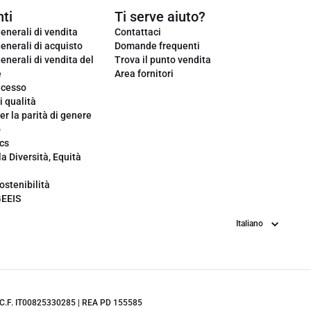
ti
Ti serve aiuto?
enerali di vendita
Contattaci
enerali di acquisto
Domande frequenti
enerali di vendita del
Trova il punto vendita
e
Area fornitori
ecesso
i qualità
er la parità di genere
o
cs
la Diversità, Equità
ostenibilità
GEEIS
Lingua
.IVA/C.F. IT00825330285 | REA PD 155585