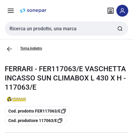
Vai alla
Vai
navigazione
alla
pagina
Cerca input
Torna indietro
FERRARI - FER117063/E VASCHETTA
INCASSO SUN CLIMABOX L 430 X H -
117063/E
copia
Cod. prodotto FER117063/E
copia
Cod. produttore 117063/E