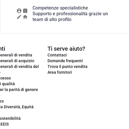
Competenze specialistiche
Supporto e professionalità grazie un
team di alto profilo
ti
Ti serve aiuto?
enerali di vendita
Contattaci
enerali di acquisto
Domande frequenti
enerali di vendita del
Trova il punto vendita
e
Area fornitori
ecesso
i qualità
er la parità di genere
o
cs
la Diversità, Equità
ostenibilità
GEEIS