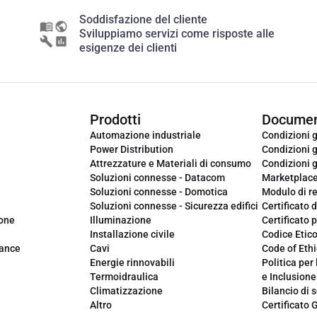
Soddisfazione del cliente
Sviluppiamo servizi come risposte alle
esigenze dei clienti
Prodotti
Documen
Automazione industriale
Condizioni g
Power Distribution
Condizioni g
Attrezzature e Materiali di consumo
Condizioni g
Soluzioni connesse - Datacom
Marketplac
Soluzioni connesse - Domotica
Modulo di r
Soluzioni connesse - Sicurezza edifici
Certificato d
ione
Illuminazione
Certificato p
Installazione civile
Codice Etic
iance
Cavi
Code of Ethi
Energie rinnovabili
Politica per 
Termoidraulica
e Inclusione
Climatizzazione
Bilancio di s
Altro
Certificato 