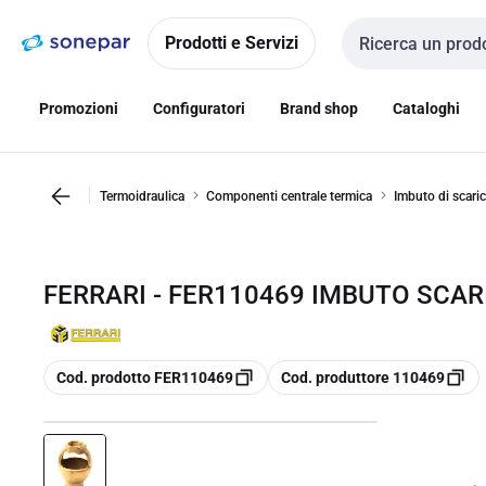
Vai alla
Vai
navigazione
alla
Prodotti e Servizi
Cerca input
pagina
Promozioni
Configuratori
Brand shop
Cataloghi
Termoidraulica
Componenti centrale termica
Imbuto di scaric
FERRARI - FER110469 IMBUTO SCARI
copia
copia
Cod. prodotto FER110469
Cod. produttore 110469