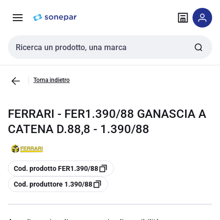
Vai alla
Vai
navigazione
alla
pagina
Cerca input
Torna indietro
FERRARI - FER1.390/88 GANASCIA A
CATENA D.88,8 - 1.390/88
copia
Cod. prodotto FER1.390/88
copia
Cod. produttore 1.390/88