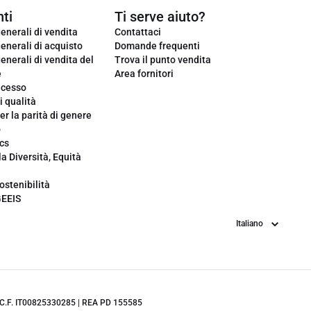
ti
Ti serve aiuto?
enerali di vendita
Contattaci
enerali di acquisto
Domande frequenti
enerali di vendita del
Trova il punto vendita
e
Area fornitori
ecesso
i qualità
er la parità di genere
o
cs
la Diversità, Equità
ostenibilità
GEEIS
Lingua
.IVA/C.F. IT00825330285 | REA PD 155585