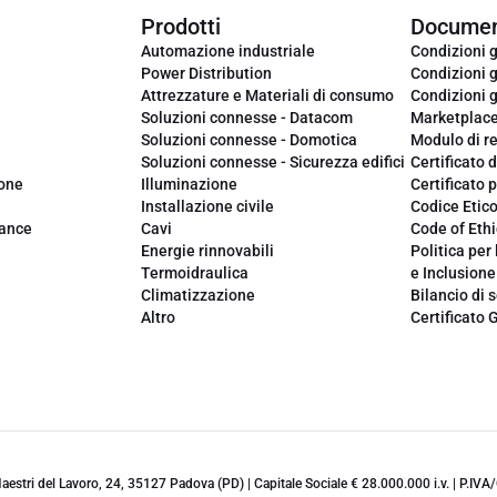
Prodotti
Documen
Automazione industriale
Condizioni g
Power Distribution
Condizioni g
Attrezzature e Materiali di consumo
Condizioni g
Soluzioni connesse - Datacom
Marketplac
Soluzioni connesse - Domotica
Modulo di r
Soluzioni connesse - Sicurezza edifici
Certificato d
ione
Illuminazione
Certificato p
Installazione civile
Codice Etic
iance
Cavi
Code of Ethi
Energie rinnovabili
Politica per 
Termoidraulica
e Inclusione
Climatizzazione
Bilancio di s
Altro
Certificato 
 Maestri del Lavoro, 24, 35127 Padova (PD) | Capitale Sociale € 28.000.000 i.v. | P