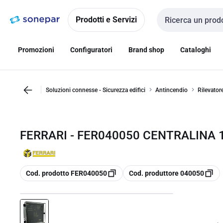
Vai alla
Vai
navigazione
alla
Prodotti e Servizi
Cerca input
pagina
Promozioni
Configuratori
Brand shop
Cataloghi
Soluzioni connesse - Sicurezza edifici
Antincendio
Rilevator
FERRARI - FER040050 CENTRALINA 
copia
copia
Cod. prodotto FER040050
Cod. produttore 040050