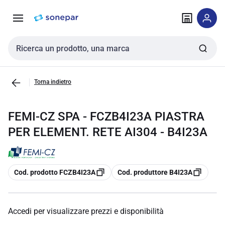
Vai alla
Vai
navigazione
alla
pagina
Cerca input
Torna indietro
FEMI-CZ SPA - FCZB4I23A PIASTRA
PER ELEMENT. RETE AI304 - B4I23A
copia
copia
Cod. prodotto FCZB4I23A
Cod. produttore B4I23A
Accedi per visualizzare prezzi e disponibilità