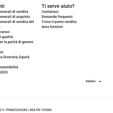
ti
Ti serve aiuto?
enerali di vendita
Contattaci
enerali di acquisto
Domande frequenti
enerali di vendita del
Trova il punto vendita
e
Area fornitori
ecesso
i qualità
er la parità di genere
o
cs
la Diversità, Equità
ostenibilità
GEEIS
Lingua
.IVA/C.F. IT00825330285 | REA PD 155585