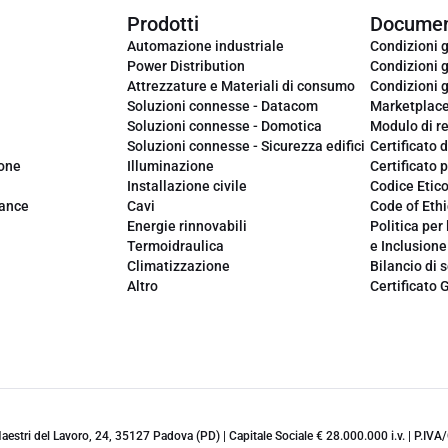
Prodotti
Documen
Automazione industriale
Condizioni g
Power Distribution
Condizioni g
Attrezzature e Materiali di consumo
Condizioni g
Soluzioni connesse - Datacom
Marketplac
Soluzioni connesse - Domotica
Modulo di r
Soluzioni connesse - Sicurezza edifici
Certificato d
ione
Illuminazione
Certificato p
Installazione civile
Codice Etic
iance
Cavi
Code of Ethi
Energie rinnovabili
Politica per 
Termoidraulica
e Inclusione
Climatizzazione
Bilancio di s
Altro
Certificato 
 Maestri del Lavoro, 24, 35127 Padova (PD) | Capitale Sociale € 28.000.000 i.v. | P