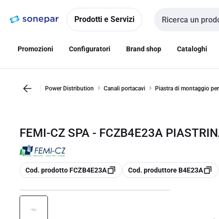
Vai alla
Vai
navigazione
alla
Prodotti e Servizi
Cerca input
pagina
Promozioni
Configuratori
Brand shop
Cataloghi
Power Distribution
Canali portacavi
Piastra di montaggio per
FEMI-CZ SPA - FCZB4E23A PIASTRIN
copia
copia
Cod. prodotto FCZB4E23A
Cod. produttore B4E23A