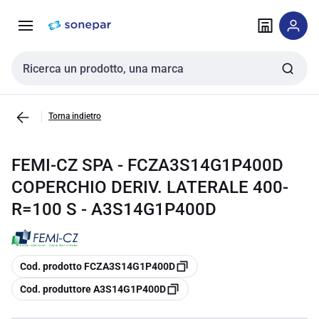
Vai alla
Vai
navigazione
alla
pagina
Cerca input
Torna indietro
FEMI-CZ SPA - FCZA3S14G1P400D
COPERCHIO DERIV. LATERALE 400-
R=100 S - A3S14G1P400D
copia
Cod. prodotto FCZA3S14G1P400D
copia
Cod. produttore A3S14G1P400D