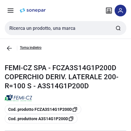
Vai alla
Vai
navigazione
alla
pagina
Cerca input
Torna indietro
FEMI-CZ SPA - FCZA3S14G1P200D
COPERCHIO DERIV. LATERALE 200-
R=100 S - A3S14G1P200D
copia
Cod. prodotto FCZA3S14G1P200D
copia
Cod. produttore A3S14G1P200D