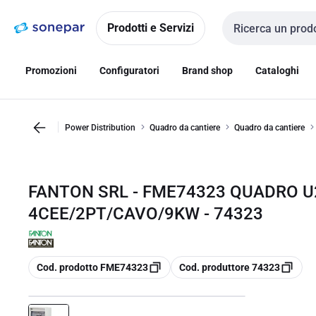
Vai alla
Vai
navigazione
alla
Prodotti e Servizi
Cerca input
pagina
Promozioni
Configuratori
Brand shop
Cataloghi
Power Distribution
Quadro da cantiere
Quadro da cantiere
FANTON SRL - FME74323 QUADRO U
4CEE/2PT/CAVO/9KW - 74323
copia
copia
Cod. prodotto FME74323
Cod. produttore 74323