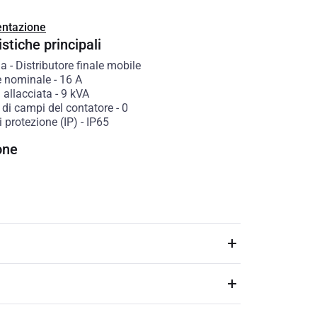
ntazione
stiche principali
ia
-
Distributore finale mobile
e nominale
-
16
A
 allacciata
-
9
kVA
di campi del contatore
-
0
 protezione (IP)
-
IP65
one