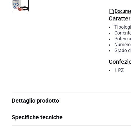
Docume
Caratteri
Tipolog
Corrent
Potenza
Numero 
Grado di
Confezi
1
PZ
Dettaglio prodotto
Specifiche tecniche