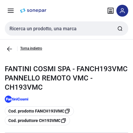
Vai alla
Vai
navigazione
alla
pagina
Cerca input
Torna indietro
FANTINI COSMI SPA - FANCH193VMC
PANNELLO REMOTO VMC -
CH193VMC
copia
Cod. prodotto FANCH193VMC
copia
Cod. produttore CH193VMC