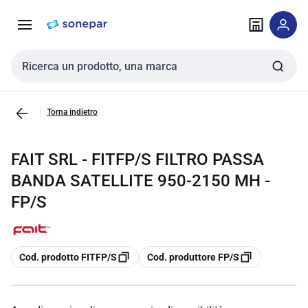
Vai alla
Vai
navigazione
alla
pagina
Cerca input
Torna indietro
FAIT SRL - FITFP/S FILTRO PASSA
BANDA SATELLITE 950-2150 MH -
FP/S
copia
copia
Cod. prodotto FITFP/S
Cod. produttore FP/S