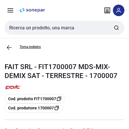
Vai alla
Vai
navigazione
alla
pagina
Cerca input
Torna indietro
FAIT SRL - FIT1700007 MDS-MIX-
DEMIX SAT - TERRESTRE - 1700007
copia
Cod. prodotto FIT1700007
copia
Cod. produttore 1700007