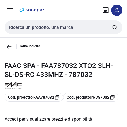
Vai alla
Vai
navigazione
alla
pagina
Cerca input
Torna indietro
FAAC SPA - FAA787032 XTO2 SLH-
SL-DS-RC 433MHZ - 787032
copia
copia
Cod. prodotto FAA787032
Cod. produttore 787032
Accedi per visualizzare prezzi e disponibilità