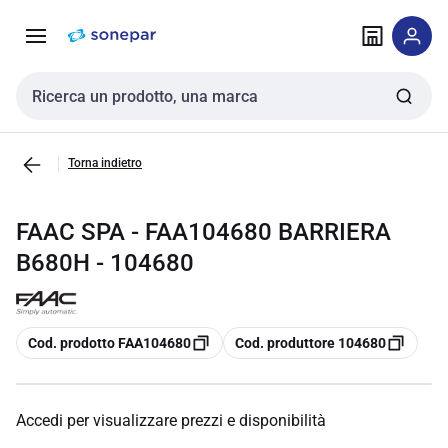
Vai alla
Vai
navigazione
alla
pagina
Cerca input
Torna indietro
FAAC SPA - FAA104680 BARRIERA
B680H - 104680
copia
copia
Cod. prodotto FAA104680
Cod. produttore 104680
Accedi per visualizzare prezzi e disponibilità