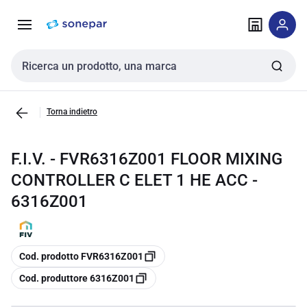
Vai alla
Vai
navigazione
alla
pagina
Cerca input
Torna indietro
F.I.V. - FVR6316Z001 FLOOR MIXING
CONTROLLER C ELET 1 HE ACC -
6316Z001
copia
Cod. prodotto FVR6316Z001
copia
Cod. produttore 6316Z001