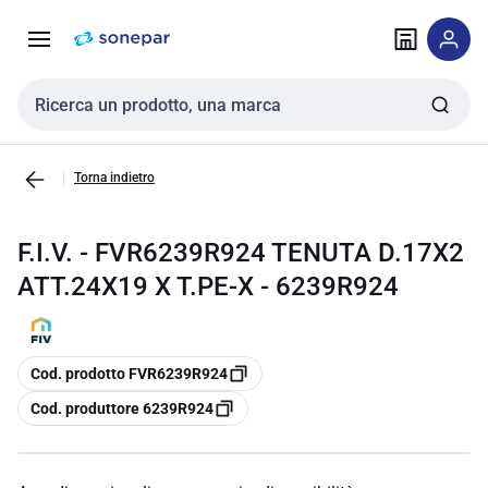
Vai alla
Vai
navigazione
alla
pagina
Cerca input
Torna indietro
F.I.V. - FVR6239R924 TENUTA D.17X2
ATT.24X19 X T.PE-X - 6239R924
copia
Cod. prodotto FVR6239R924
copia
Cod. produttore 6239R924