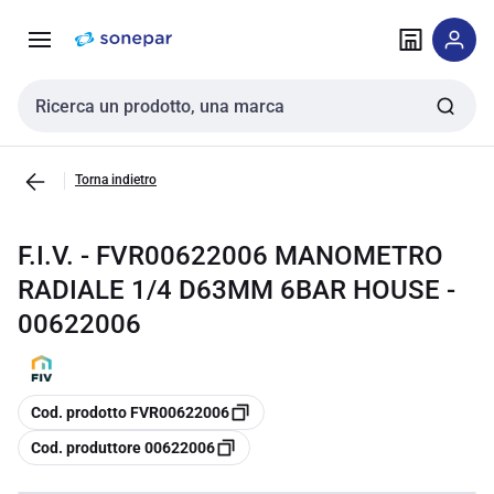
Vai alla
Vai
navigazione
alla
pagina
Cerca input
Torna indietro
F.I.V. - FVR00622006 MANOMETRO
RADIALE 1/4 D63MM 6BAR HOUSE -
00622006
copia
Cod. prodotto FVR00622006
copia
Cod. produttore 00622006