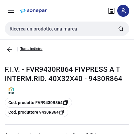
Vai alla
Vai
navigazione
alla
pagina
Cerca input
Torna indietro
F.I.V. - FVR9430R864 FIVPRESS A T
INTERM.RID. 40X32X40 - 9430R864
copia
Cod. prodotto FVR9430R864
copia
Cod. produttore 9430R864