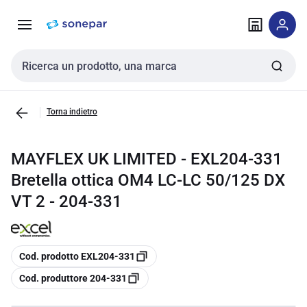
Vai alla
Vai
navigazione
alla
pagina
Cerca input
Torna indietro
MAYFLEX UK LIMITED - EXL204-331
Bretella ottica OM4 LC-LC 50/125 DX
VT 2 - 204-331
copia
Cod. prodotto EXL204-331
copia
Cod. produttore 204-331