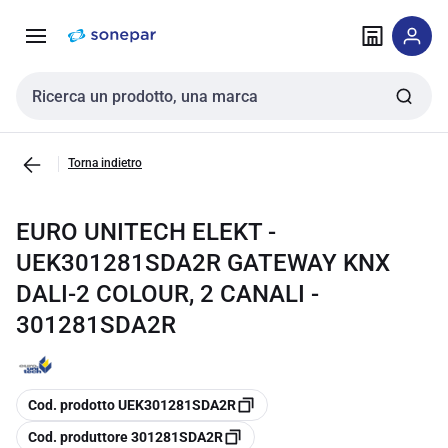
Vai alla
Vai
navigazione
alla
pagina
Cerca input
Torna indietro
EURO UNITECH ELEKT -
UEK301281SDA2R GATEWAY KNX
DALI-2 COLOUR, 2 CANALI -
301281SDA2R
copia
Cod. prodotto UEK301281SDA2R
copia
Cod. produttore 301281SDA2R