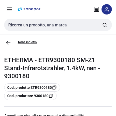
Vai alla
Vai
navigazione
alla
pagina
Cerca input
Torna indietro
ETHERMA - ETR9300180 SM-Z1
Stand-Infrarotstrahler, 1.4kW, nan -
9300180
copia
Cod. prodotto ETR9300180
copia
Cod. produttore 9300180
Accedi per visualizzare prezzi e disponibilità