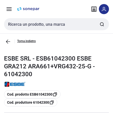
Vai alla
Vai
navigazione
alla
pagina
Cerca input
Torna indietro
ESBE SRL - ESB61042300 ESBE
GRA212 ARA661+VRG432-25-G -
61042300
copia
Cod. prodotto ESB61042300
copia
Cod. produttore 61042300