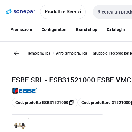
Vai alla
Vai
navigazione
alla
Prodotti e Servizi
Cerca input
pagina
Promozioni
Configuratori
Brand shop
Cataloghi
Termoidraulica
Altro termoidraulica
Gruppo di raccordo per b
ESBE SRL - ESB31521000 ESBE VMC
copia
copia
Cod. prodotto ESB31521000
Cod. produttore 31521000