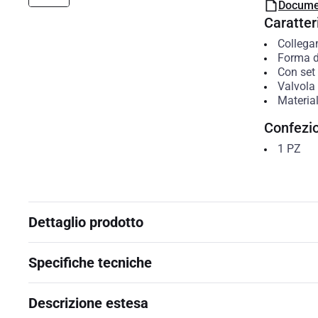
Docume
Caratteri
Colleg
Forma d
Con set
Valvola 
Material
Confezi
1
PZ
Dettaglio prodotto
Specifiche tecniche
Descrizione estesa