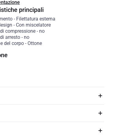
ntazione
stiche principali
amento
-
Filettatura esterna
esign
-
Con miscelatore
 di compressione
-
no
di arresto
-
no
e del corpo
-
Ottone
one