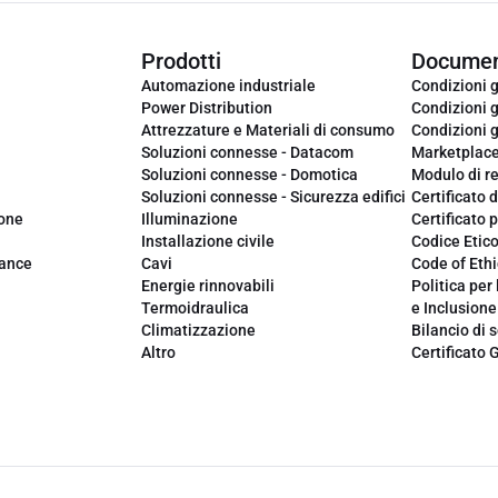
Prodotti
Documen
Automazione industriale
Condizioni g
Power Distribution
Condizioni g
Attrezzature e Materiali di consumo
Condizioni g
Soluzioni connesse - Datacom
Marketplac
Soluzioni connesse - Domotica
Modulo di r
Soluzioni connesse - Sicurezza edifici
Certificato d
ione
Illuminazione
Certificato p
Installazione civile
Codice Etic
iance
Cavi
Code of Ethi
Energie rinnovabili
Politica per 
Termoidraulica
e Inclusione
Climatizzazione
Bilancio di s
Altro
Certificato 