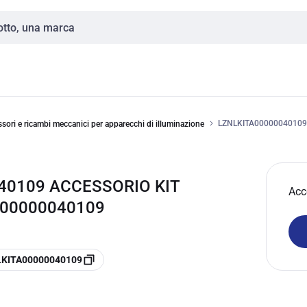
LZNLKITA00000040109
sori e ricambi meccanici per apparecchi di illuminazione
040109 ACCESSORIO KIT
Acc
A00000040109
 LKITA00000040109