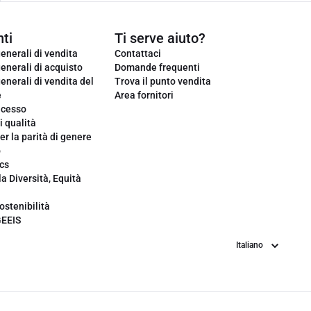
ti
Ti serve aiuto?
enerali di vendita
Contattaci
enerali di acquisto
Domande frequenti
enerali di vendita del
Trova il punto vendita
e
Area fornitori
ecesso
i qualità
er la parità di genere
o
cs
la Diversità, Equità
ostenibilità
GEEIS
Lingua