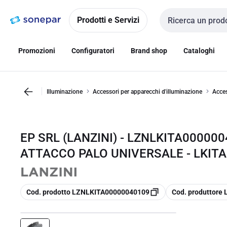
Vai alla
Vai
navigazione
alla
Prodotti e Servizi
Cerca input
pagina
Promozioni
Configuratori
Brand shop
Cataloghi
Illuminazione
Accessori per apparecchi d'illuminazione
Acces
EP SRL (LANZINI) - LZNLKITA00000
ATTACCO PALO UNIVERSALE - LKIT
copia
copia
Cod. prodotto LZNLKITA00000040109
Cod. produttore