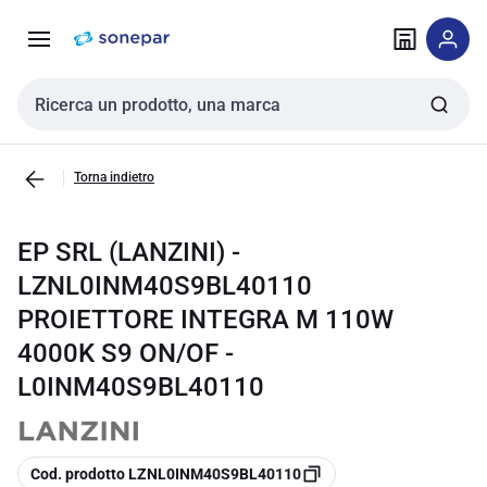
Vai alla
Vai
navigazione
alla
pagina
Cerca input
Torna indietro
EP SRL (LANZINI) -
LZNL0INM40S9BL40110
PROIETTORE INTEGRA M 110W
4000K S9 ON/OF -
L0INM40S9BL40110
copia
Cod. prodotto LZNL0INM40S9BL40110