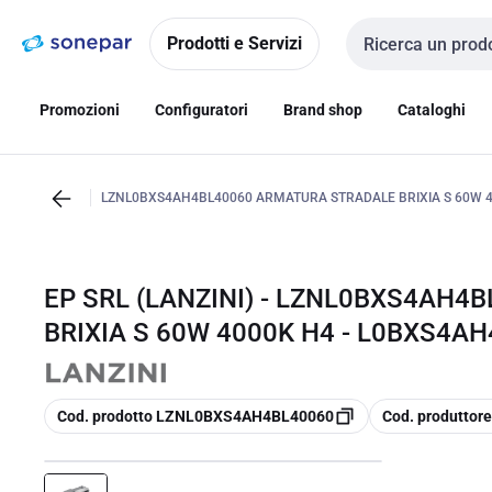
Vai alla
Vai
navigazione
alla
Prodotti e Servizi
Cerca input
pagina
Promozioni
Configuratori
Brand shop
Cataloghi
LZNL0BXS4AH4BL40060 ARMATURA STRADALE BRIXIA S 60W 
EP SRL (LANZINI) - LZNL0BXS4AH
BRIXIA S 60W 4000K H4 - L0BXS4A
copia
copia
Cod. prodotto LZNL0BXS4AH4BL40060
Cod. produtto