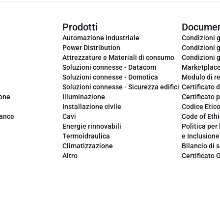
Prodotti
Documen
Automazione industriale
Condizioni g
Power Distribution
Condizioni g
Attrezzature e Materiali di consumo
Condizioni g
Soluzioni connesse - Datacom
Marketplac
Soluzioni connesse - Domotica
Modulo di r
Soluzioni connesse - Sicurezza edifici
Certificato d
ione
Illuminazione
Certificato p
Installazione civile
Codice Etic
iance
Cavi
Code of Ethi
Energie rinnovabili
Politica per 
Termoidraulica
e Inclusione
Climatizzazione
Bilancio di s
Altro
Certificato 