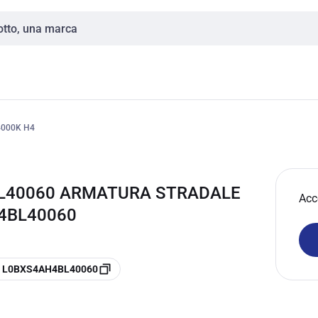
4000K H4
4BL40060 ARMATURA STRADALE
Acc
H4BL40060
re L0BXS4AH4BL40060