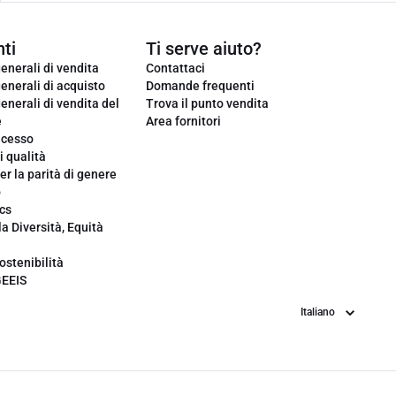
ti
Ti serve aiuto?
enerali di vendita
Contattaci
enerali di acquisto
Domande frequenti
enerali di vendita del
Trova il punto vendita
e
Area fornitori
ecesso
i qualità
er la parità di genere
o
cs
la Diversità, Equità
ostenibilità
GEEIS
Lingua