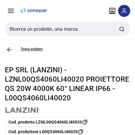
Vai alla
Vai
navigazione
alla
pagina
Cerca input
Torna indietro
EP SRL (LANZINI) -
LZNL00QS4060LI40020 PROIETTORE
QS 20W 4000K 60° LINEAR IP66 -
L00QS4060LI40020
copia
Cod. prodotto LZNL00QS4060LI40020
copia
Cod. produttore L00QS4060LI40020