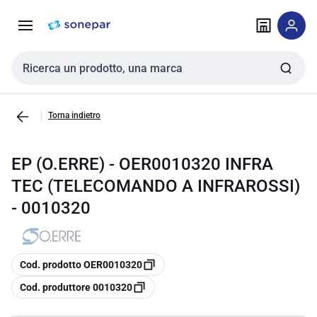
Vai alla
Vai
navigazione
alla
pagina
Cerca input
Torna indietro
EP (O.ERRE) - OER0010320 INFRA
TEC (TELECOMANDO A INFRAROSSI)
- 0010320
copia
Cod. prodotto OER0010320
copia
Cod. produttore 0010320