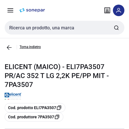
Vai alla
Vai
navigazione
alla
pagina
Cerca input
Torna indietro
ELICENT (MAICO) - ELI7PA3507
PR/AC 352 T LG 2,2K PE/PP MIT -
7PA3507
copia
Cod. prodotto ELI7PA3507
copia
Cod. produttore 7PA3507