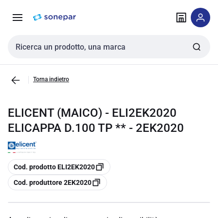
Vai alla
Vai
navigazione
alla
pagina
Cerca input
Torna indietro
ELICENT (MAICO) - ELI2EK2020
ELICAPPA D.100 TP ** - 2EK2020
copia
Cod. prodotto ELI2EK2020
copia
Cod. produttore 2EK2020